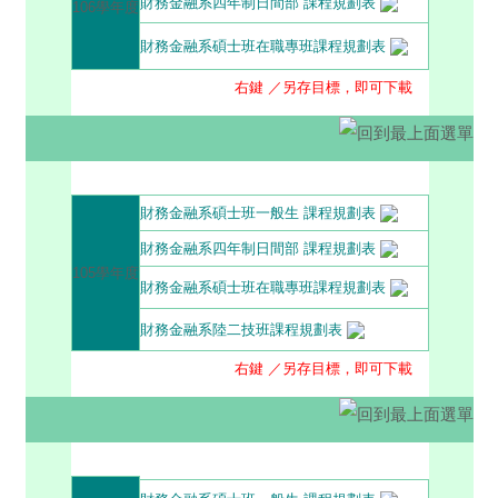
財務金融系四年制日間部 課程規劃表
106學年度
財務金融系碩士班在職專班課程規劃表
右鍵 ／另存目標，即可下載
財務金融系碩士班一般生 課程規劃表
財務金融系四年制日間部 課程規劃表
105學年度
財務金融系碩士班在職專班課程規劃表
財務金融系陸二技班課程規劃表
右鍵 ／另存目標，即可下載