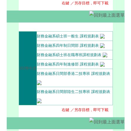
右鍵 ／另存目標，即可下載
財務金融系碩士班一般生 課程規劃表
財務金融系四年制日間部 課程規劃表
財務金融系碩士班在職專班課程規劃表
財務金融系四年制進修部 課程規劃表
102學年度
財務金融系日間部香港二技專班 課程規劃表
財務金融系日間部陸生二技專班 課程規劃表
右鍵 ／另存目標，即可下載