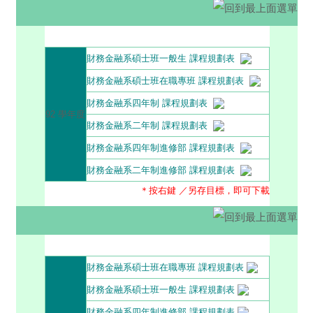
財務金融系碩士班一般生 課程規劃表
財務金融系碩士班在職專班 課程規劃表
財務金融系四年制 課程規劃表
92 學年度
財務金融系二年制 課程規劃表
財務金融系四年制進修部 課程規劃表
財務金融系二年制進修部 課程規劃表
＊按右鍵 ／另存目標，即可下載
財務金融系碩士班在職專班 課程規劃表
財務金融系碩士班一般生 課程規劃表
財務金融系四年制進修部 課程規劃表