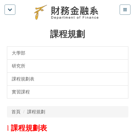
課程規劃
大學部
研究所
課程規劃表
實習課程
首頁
課程規劃
l
課程規劃表