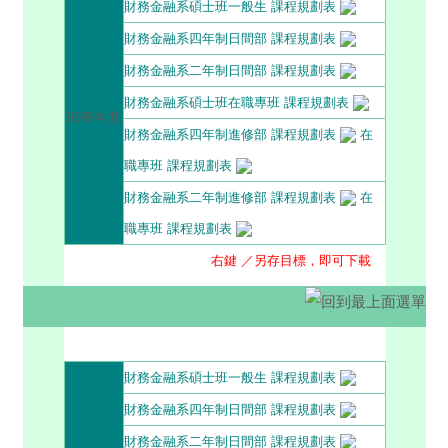
財務金融系碩士班一般生 課程規劃表
財務金融系四年制日間部 課程規劃表
財務金融系二年制日間部 課程規劃表
財務金融系碩士班在職專班 課程規劃表
9
5
學年度
財務金融系四年制進修部 課程規劃表
在
職專班 課程規劃表
財務金融系二年制進修部 課程規劃表
在
職專班 課程規劃表
右鍵 ／另存目標，即可下載
財務金融系碩士班一般生 課程規劃表
財務金融系四年制日間部 課程規劃表
財務金融系二年制日間部 課程規劃表