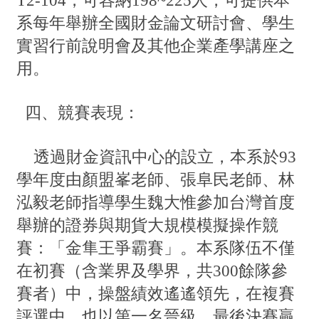
T2-104，可容納198~225人，可提供本
系每年舉辦全國財金論文研討會、學生
實習行前說明會及其他企業產學講座之
用。
四、競賽表現：
透過財金資訊中心的設立，本系於93
學年度由顏盟峯老師、張阜民老師、林
泓毅老師指導學生魏大惟參加台灣首度
舉辦的證券與期貨大規模模擬操作競
賽：「金隼王爭霸賽」。本系隊伍不僅
在初賽（含業界及學界，共300餘隊參
賽者）中，操盤績效遙遙領先，在複賽
評選中，也以第一名晉級。最後決賽贏