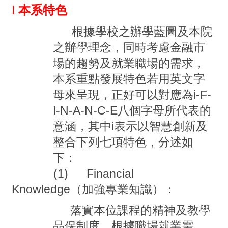
l
本系特色
根據學校之辦學藍圖及本院
之辦學理念，同時考慮金融市
場的趨勢及就業職場的需求，
本系重點發展特色若用英文字
母來呈現，正好可以對應為
i-F-
I-N-A-N-C-E
八個字母所代表的
意涵，其中
i
表示以智慧創新及
整合下列七項特色，分述如
下：
(1) Financial
Knowledge
（加強專業知識）：
落實本位課程的精神及教學
品保制度，根據職場就業需