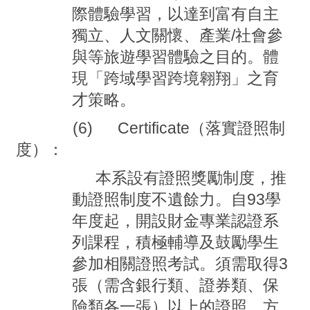
際體驗學習，以達到富有自主
獨立、人文關懷、產業
/
社會參
與等旅遊學習體驗之目的。體
現「跨域學習跨境翱翔」之育
才策略。
(6) Certificate
（落實證照制
度）：
本系設有證照獎勵制度，推
動證照制度不遺餘力。自
93
學
年度起，開設財金專業認證系
列課程，積極輔導及鼓勵學生
參加相關證照考試。須需取得
3
張（需含銀行類、證券類、保
險類各一張）以上的證照，方