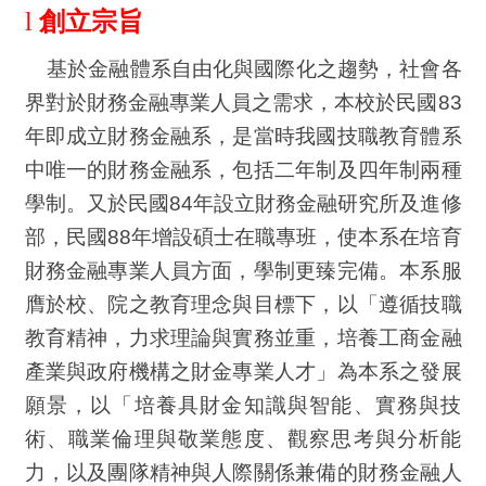
l
創立宗旨
基於金融體系自由化與國際化之趨勢，社會各
界對於財務金融專業人員之需求，本校於民國
83
年即成立財務金融系，是當時我國技職教育體系
中唯一的財務金融系，包括二年制及四年制兩種
學制。又於民國
84
年設立財務金融研究所及進修
部，民國
88
年增設碩士在職專班，使本系在培育
財務金融專業人員方面，學制更臻完備。本系服
膺於校、院之教育理念與目標下，以「遵循技職
教育精神，力求理論與實務並重，培養工商金融
產業與政府機構之財金專業人才」為本系之發展
願景，以「培養具財金知識與智能、實務與技
術、職業倫理與敬業態度、觀察思考與分析能
力，以及團隊精神與人際關係兼備的財務金融人